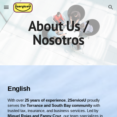
Skip to main content
Skip to navigation
About Us /
Nosotros
English
With over
25 years of experience
,
2ServiceU
proudly
serves the
Torrance and South Bay community
with
trusted tax, insurance, and business services. Led by
Miguel Rojas and Fanny Cruz
, our team specializes in